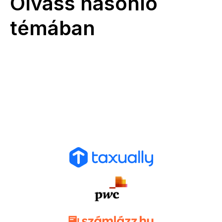
Olvass hasonló
témában