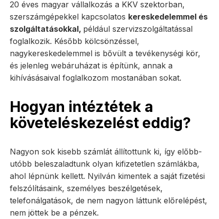
20 éves magyar vállalkozás a KKV szektorban,
szerszámgépekkel kapcsolatos
kereskedelemmel és
szolgáltatásokkal,
például szervizszolgáltatással
foglalkozik. Később kölcsönzéssel,
nagykereskedelemmel is bővült a tevékenységi kör,
és jelenleg webáruházat is építünk, annak a
kihívásásaival foglalkozom mostanában sokat.
Hogyan intéztétek a
követeléskezelést eddig?
Nagyon sok kisebb számlát állítottunk ki, így előbb-
utóbb beleszaladtunk olyan kifizetetlen számlákba,
ahol lépnünk kellett. Nyilván kimentek a saját fizetési
felszólításaink, személyes beszélgetések,
telefonálgatások, de nem nagyon láttunk előrelépést,
nem jöttek be a pénzek.