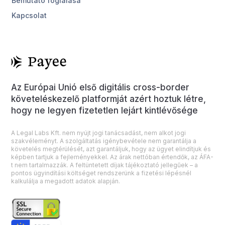
Bemutató foglalása
Kapcsolat
Az Európai Unió első digitális cross-border
követeléskezelő platformját azért hoztuk létre,
hogy ne legyen fizetetlen lejárt kintlévősége
A Legal Labs Kft. nem nyújt jogi tanácsadást, nem alkot jogi
szakvéleményt. A szolgáltatás igénybevétele nem garantálja a
követelés megtérülését, azt garantáljuk, hogy az ügyet elindítjuk és
képben tartjuk a fejleményekkel. Az árak nettóban értendők, az ÁFA-
t nem tartalmazzák. A feltüntetett díjak tájékoztató jellegűek – a
pontos ügyindítási költséget rendszerünk a fizetési lépésnél
kalkulálja a megadott adatok alapján.