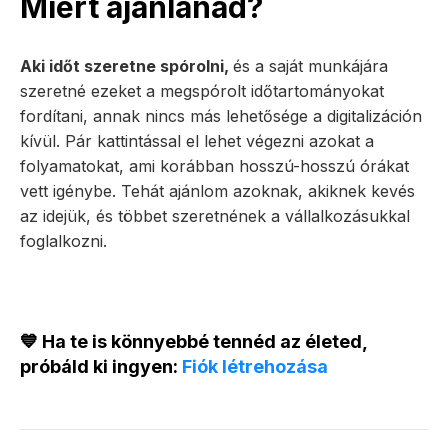
Miért ajánlanád?
Aki időt szeretne spórolni,
és a saját munkájára
szeretné ezeket a megspórolt időtartományokat
fordítani, annak nincs más lehetősége a digitalizáción
kívül. Pár kattintással el lehet végezni azokat a
folyamatokat, ami korábban hosszú-hosszú órákat
vett igénybe. Tehát ajánlom azoknak, akiknek kevés
az idejük, és többet szeretnének a vállalkozásukkal
foglalkozni.
💙 Ha te is könnyebbé tennéd az életed,
próbáld ki ingyen:
Fiók létrehozása