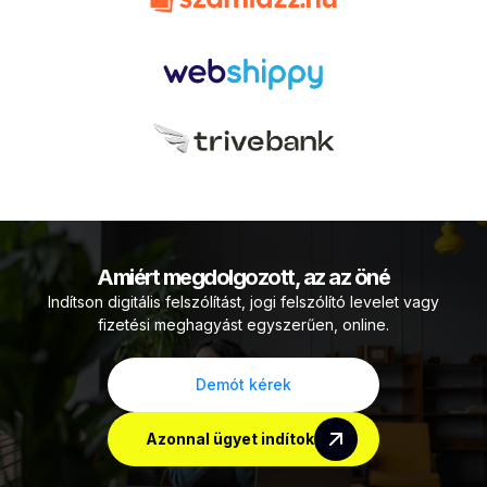
Amiért megdolgozott, az az öné
Indítson digitális felszólítást, jogi felszólító levelet vagy
fizetési meghagyást egyszerűen, online.
Demót kérek
Azonnal ügyet indítok