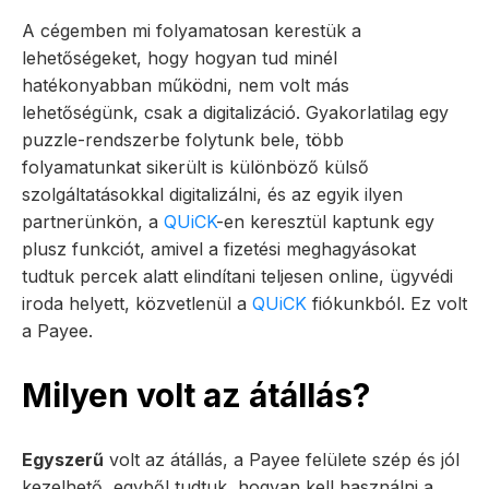
A cégemben mi folyamatosan kerestük a
lehetőségeket, hogy hogyan tud minél
hatékonyabban működni, nem volt más
lehetőségünk, csak a digitalizáció. Gyakorlatilag egy
puzzle-rendszerbe folytunk bele, több
folyamatunkat sikerült is különböző külső
szolgáltatásokkal digitalizálni, és az egyik ilyen
partnerünkön, a
QUiCK
-en keresztül kaptunk egy
plusz funkciót, amivel a fizetési meghagyásokat
tudtuk percek alatt elindítani teljesen online, ügyvédi
iroda helyett, közvetlenül a
QUiCK
fiókunkból. Ez volt
a Payee.
Milyen volt az átállás?
Egyszerű
volt az átállás, a Payee felülete szép és jól
kezelhető, egyből tudtuk, hogyan kell használni a